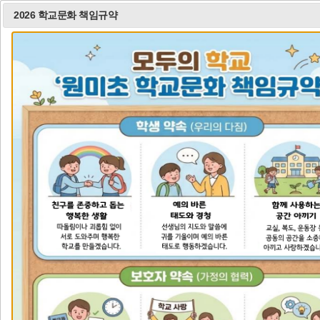
방과후학교 투명사회 협약서
2026 학교문화 책임규약
모
바
일
메
뉴
열
기
비
비
비
주
주
주
얼
얼
얼
이
정
다