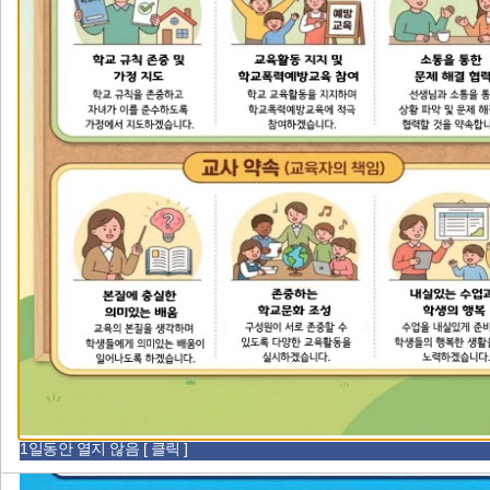
팝
팝
팝
팝업존
전
지
음
업
업
업
존
존
존
이
정
다
전
지
음
오
오늘의 식단
1일동안 열지 않음 [ 클릭 ]
늘