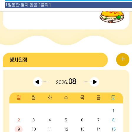
의
1일동안 열지 않음 [ 클릭 ]
금일 식단이 없습니다.
식
단
더
보
행
행사일정
기
사
08
이전달
다음달
2026.
일
일
월
화
수
목
금
토
정
캘
더
린
1
더
2
3
4
5
6
7
8
:
보
월,
9
10
11
12
13
14
15